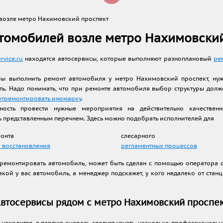
возле метро Нахимовский проспект
томобилей возле метро Нахимовски
rvice.ru
находятся автосервисы, которые выполняют разноплановый
ре
бы выполнить ремонт автомобиля у метро Нахимовский проспект, нуж
ть. Надо понимать, что при ремонте автомобиля выбор структуры долж
отремонтировать иномарку
.
ность провести нужные мероприятия на действительно качестве
ь представленным перечнем. Здесь можно подобрать исполнителей для
монта
слесарного
 восстановления
регламентных процессов
тремонтировать автомобиль, может быть сделан с помощью оператора с
акой у вас автомобиль, а менеджер подскажет, у кого недалеко от ста
втосервисы рядом с метро Нахимовский проспе