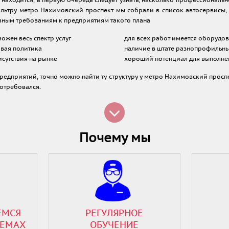
р находится, в первую очередь следует узнать, насколько профессиональн
ильтру метро Нахимовский проспект мы собрали в список автосервисы
вным требованиям к предприятиям такого плана
ожен весь спектр услуг
для всех работ имеется оборудо
вая политика
наличие в штате разнопрофильны
сутствия на рынке
хороший потенциал для выполне
едприятий, точно можно найти ту структуру у метро Нахимовский просп
потребовался.
Почему мы
ЕМСЯ
РЕГУЛЯРНОЕ
ЛЕМАХ
ОБУЧЕНИЕ