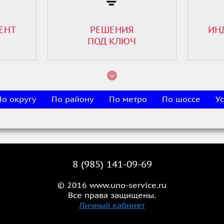
ЕНТ
РЕШЕНИЯ
ИН
ПОД КЛЮЧ
По округу
По району
По метро
По шоссе
Ус
8 (985) 141-09-69
© 2016 www.uno-service.ru
Все права защищены.
Личный кабинет