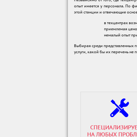
Независимо от того, где техцент
опыт имеется у персонала. По ф
этой станции и отвечающие осно
в техцентрах возм
приемлемая цено
немалый опыт при
Выбирая среди представленных пр
услуги, какой бы их перечень не 
СПЕЦИАЛИЗИРУ
НА ЛЮБЫХ ПРОБ