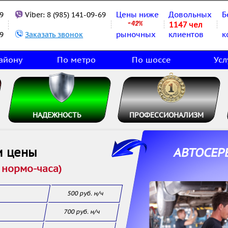
Цены ниже
Довольных
Б
9
Viber:
8 (985) 141-09-69
1147 чел
рыночных
клиентов
к
9
Заказать звонок
айону
По метро
По шоссе
Усл
НАДЕЖНОСТЬ
ПРОФЕССИОНАЛИЗМ
 цены
АВТОСЕР
 нормо-часа)
500 руб. н/ч
700 руб. н/ч