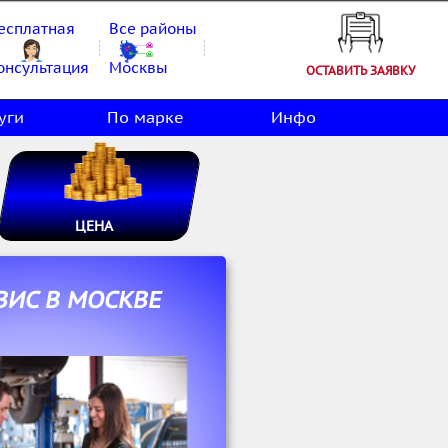
есплатная
Все районы
онсультация
Москвы
ОСТАВИТЬ ЗАЯВКУ
уги
По марке
Инфо
ЦЕНА
ВИС В МОСКВЕ