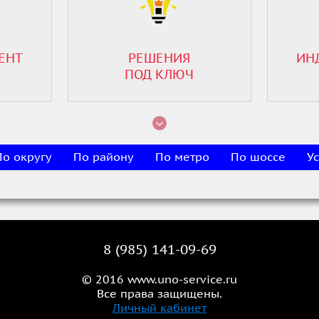
ЕНТ
РЕШЕНИЯ
ИН
ПОД КЛЮЧ
По округу
По району
По метро
По шоссе
Ус
8 (985) 141-09-69
© 2016 www.uno-service.ru
Все права защищены.
Личный кабинет