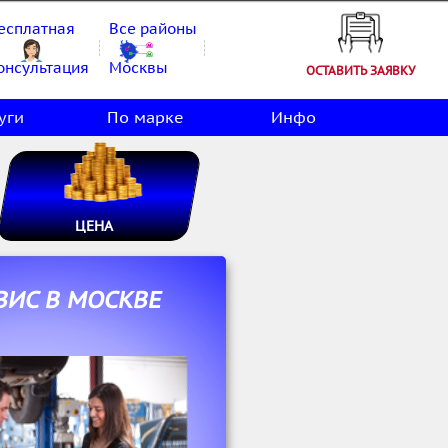
есплатная
Все районы
онсультация
Москвы
ОСТАВИТЬ ЗАЯВКУ
уги
По марке
Инфо
ЦЕНА
ВИС В МОСКВЕ