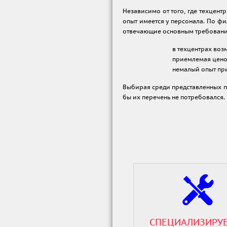
Независимо от того, где техцент
опыт имеется у персонала. По ф
отвечающие основным требовани
в техцентрах возм
приемлемая цено
немалый опыт при
Выбирая среди представленных пр
бы их перечень не потребовался.
СПЕЦИАЛИЗИРУ