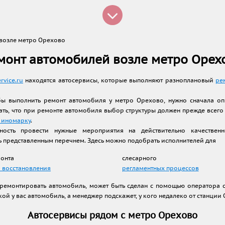
возле метро Орехово
монт автомобилей возле метро Орех
rvice.ru
находятся автосервисы, которые выполняют разноплановый
ре
бы выполнить ремонт автомобиля у метро Орехово, нужно сначала оп
ать, что при ремонте автомобиля выбор структуры должен прежде всего
 иномарку
.
ность провести нужные мероприятия на действительно качестве
ь представленным перечнем. Здесь можно подобрать исполнителей для
монта
слесарного
 восстановления
регламентных процессов
тремонтировать автомобиль, может быть сделан с помощью оператора с
кой у вас автомобиль, а менеджер подскажет, у кого недалеко от станции
Автосервисы рядом с метро Орехово