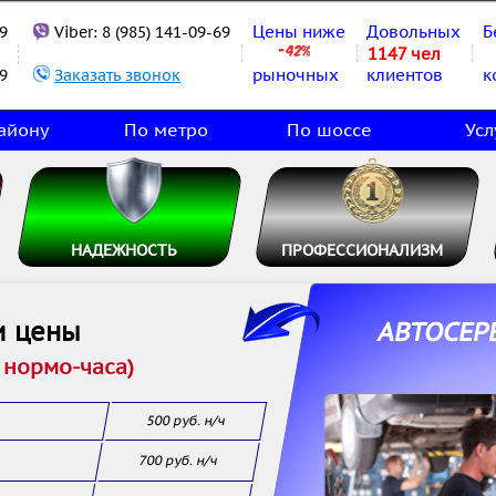
Цены ниже
Довольных
Б
9
Viber:
8 (985) 141-09-69
1147 чел
рыночных
клиентов
к
9
Заказать звонок
айону
По метро
По шоссе
Усл
НАДЕЖНОСТЬ
ПРОФЕССИОНАЛИЗМ
 цены
АВТОСЕР
 нормо-часа)
500 руб. н/ч
700 руб. н/ч