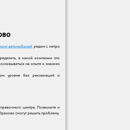
ово
монт автомобилей
рядом с метро
ределить, в какой компании это
 основываться на опыте и знаниях
нном уровне без рекламаций и
правочного центра. Позвоните и
 Орехово смогут решить проблему.